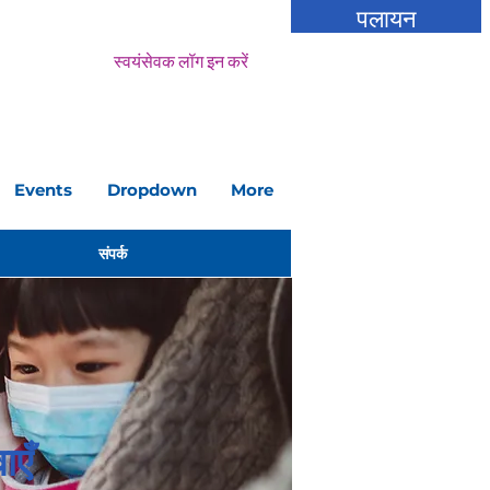
पलायन
स्वयंसेवक लॉग इन करें
Events
Dropdown
More
संपर्क
एँ