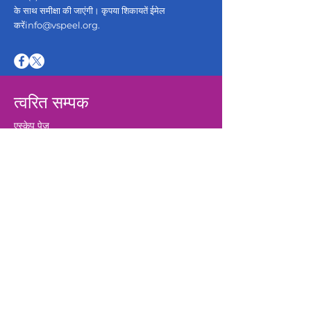
के साथ समीक्षा की जाएंगी। कृपया शिकायतें ईमेल
करें
info@vspeel.org
.
त्वरित सम्पक
एस्केप पेज
हमारी सेवाएँ
अभी सहायता प्राप्त करें
हमसे जुड़ें
स्वयंसेवक लॉग इन करें
छात्र प्लेसमेंट
रोजगार
अवसर
अभी दान कीजिए
पीड़ितों के अधिकारों का बिल
अतिरिक्त संसाधन
सामान्य प्रश्न
हमारे बारे में