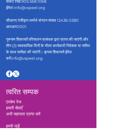
संकट रेखा:
905.568.1068
ईमेल:
info@vspeel.org
सीआरए पंजीकृत धर्मार्थ संगठन संख्या
12436 0280
आरआर0001
गुमनाम शिकायतें परिचालन प्रबंधक द्वारा प्राप्त की जाएंगी और
तीन (3) व्यावसायिक दिनों के भीतर कार्यकारी निदेशक या नामित
के साथ समीक्षा की जाएंगी। कृपया शिकायतें ईमेल
करें
info@vspeel.org
.
त्वरित सम्पक
एस्केप पेज
हमारी सेवाएँ
अभी सहायता प्राप्त करें
हमसे जुड़ें
स्वयंसेवक लॉग इन करें