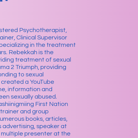
istered Psychotherapist,
iner, Clinical Supervisor
pecializing in the treatment
ars. Rebekkah is the
iding treatment of sexual
ma 2 Triumph, providing
onding to sexual
nd created a YouTube
e, information and
een sexually abused.
hiinigmiing First Nation
 trainer and group
 numerous books, articles,
advertising, speaker at
multiple presenter at the