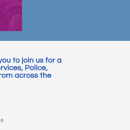
ou to join us for a
vices, Police,
from across the
es