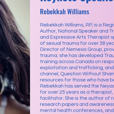
Rebekkah Williams
Rebekkah Williams, RP, is a Reg
Author, National Speaker and Tra
and Expressive Arts Therapist s
of sexual trauma for over 38 ye
Director of Nemesis Group, prov
trauma; she has developed Trau
training across Canada on resp
exploitation and trafficking, a
channel, Question Without Sham
resources for those who have b
Rebekkah has served the Neyaas
for over 25 years as a therapist,
facilitator. She is the author of
research papers and awareness 
mental health conferences, and 