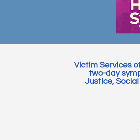
Victim Services of
two-day sympo
Justice, Socia
·