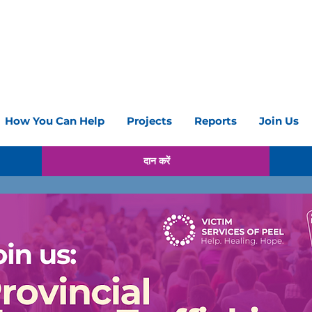
How You Can Help
Projects
Reports
Join Us
दान करें