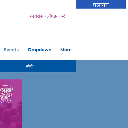
पलायन
स्वयंसेवक लॉग इन करें
Events
Dropdown
More
संपर्क