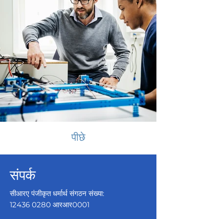
पीछे
संपर्क
सीआरए पंजीकृत धर्मार्थ संगठन संख्या:
12436 0280
आरआर0001