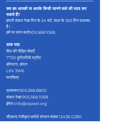
क्या हम आपकी या आपके किसी जानने वाले की मदद कर
सकते हैं?
हमारी संकट रेखा दिन के 24 घंटे, साल के 365 दिन उपलब्ध
है।
हमें पर फोन करो
905.568.1068
.
डाक पता:
पील की पीड़ित सेवाएँ
7750 हूरोंटारियो स्ट्रीट
ब्रैम्पटन, ओएन
L6V 3W6
मानचित्र
प्रशासन:
905.568.8800
संकट रेखा:
905.568.1068
ईमेल:
info@vspeel.org
सीआरए पंजीकृत धर्मार्थ संगठन संख्या
12436 0280
आरआर0001
गुमनाम शिकायतें परिचालन प्रबंधक द्वारा प्राप्त की जाएंगी और