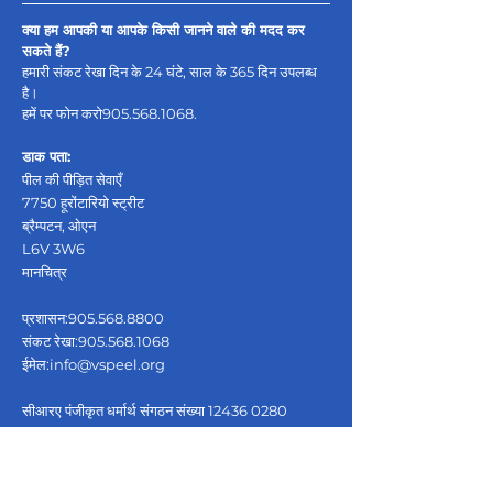
क्या हम आपकी या आपके किसी जानने वाले की मदद कर
सकते हैं?
हमारी संकट रेखा दिन के 24 घंटे, साल के 365 दिन उपलब्ध
है।
हमें पर फोन करो
905.568.1068
.
डाक पता:
पील की पीड़ित सेवाएँ
7750 हूरोंटारियो स्ट्रीट
ब्रैम्पटन, ओएन
L6V 3W6
मानचित्र
प्रशासन:
905.568.8800
संकट रेखा:
905.568.1068
ईमेल:
info@vspeel.org
सीआरए पंजीकृत धर्मार्थ संगठन संख्या
12436 0280
आरआर0001
गुमनाम शिकायतें परिचालन प्रबंधक द्वारा प्राप्त की जाएंगी और