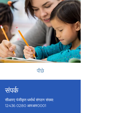
पीछे
संपर्क
सीआरए पंजीकृत धर्मार्थ संगठन संख्या:
12436 0280
आरआर0001