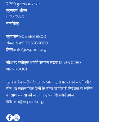
7750 हूरोंटारियो स्ट्रीट
ब्रैम्पटन, ओएन
L6V 3W6
मानचित्र
प्रशासन:
905.568.8800
संकट रेखा:
905.568.1068
ईमेल:
info@vspeel.org
सीआरए पंजीकृत धर्मार्थ संगठन संख्या
12436 0280
आरआर0001
गुमनाम शिकायतें परिचालन प्रबंधक द्वारा प्राप्त की जाएंगी और
तीन (3) व्यावसायिक दिनों के भीतर कार्यकारी निदेशक या नामित
के साथ समीक्षा की जाएंगी। कृपया शिकायतें ईमेल
करें
info@vspeel.org
.
त्वरित सम्पक