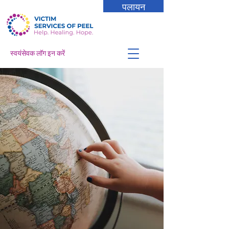
पलायन
स्वयंसेवक लॉग इन करें