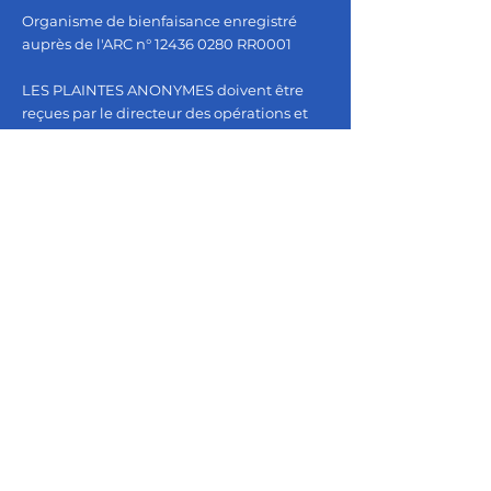
Organisme de bienfaisance enregistré
auprès de l'ARC n°
12436 0280
RR0001
LES PLAINTES ANONYMES doivent être
reçues par le directeur des opérations et
examinées avec le directeur exécutif ou
son remplaçant désigné dans un délai de
trois (3) jours ouvrables. Veuillez envoyer
vos plaintes par courrier électronique
à
info@vspeel.org
.
LIENS RAPIDES
Page d'évasion
Nos services
Obtenez de l'aide maintenant
Rejoignez-nous