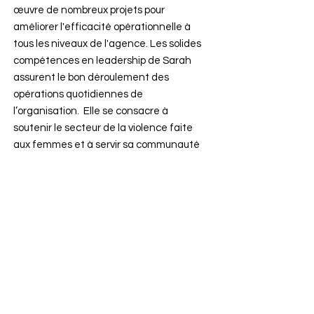
œuvre de nombreux projets pour
améliorer l'efficacité opérationnelle à
tous les niveaux de l'agence. Les solides
compétences en leadership de Sarah
assurent le bon déroulement des
opérations quotidiennes de
l’organisation. Elle se consacre à
soutenir le secteur de la violence faite
aux femmes et à servir sa communauté
et siège à plusieurs comités d'agence.
Sarah est titulaire d'un diplôme en
administration de bureau du George
Brown College.
Administration:
905.568.8800
// E-
mail :
info@vspeel.org