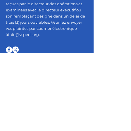
reçues par le directeur des opérations et
examinées avec le directeur exécutif ou
son remplaçant désigné dans un délai de
trois (3) jours ouvrables. Veuillez envoyer
vos plaintes par courrier électronique
à
info@vspeel.org
.
LIENS RAPIDES
Page d'évasion
Nos services
Obtenez de l'aide maintenant
Rejoignez-nous
Connexion des bénévoles
Placements d'étudiants
Emploi
Opportunités
Faire un don maintenant