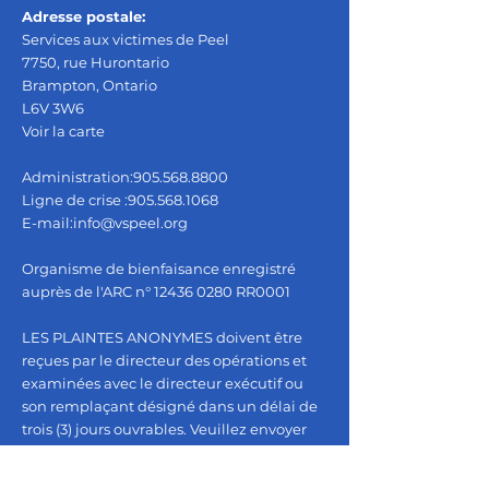
Adresse postale:
Services aux victimes de Peel
7750, rue Hurontario
Brampton, Ontario
L6V 3W6
Voir la carte
Administration:
905.568.8800
Ligne de crise :
905.568.1068
E-mail:
info@vspeel.org
Organisme de bienfaisance enregistré
auprès de l'ARC n°
12436 0280
RR0001
LES PLAINTES ANONYMES doivent être
reçues par le directeur des opérations et
examinées avec le directeur exécutif ou
son remplaçant désigné dans un délai de
trois (3) jours ouvrables. Veuillez envoyer
vos plaintes par courrier électronique
à
info@vspeel.org
.