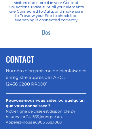
visitors and store it in your Content
Collections. Make sure all your elements
are Connected to Data, and make sure
to Preview your Site to check that
everything is connected correctly.
Dos
CONTACT
Numéro d’organisme de bienfaisance
enregistré auprès de l’ARC :
12436 0280
RR0001
Pouvons-nous vous aider, ou quelqu'un
que vous connaissez ?
Notre ligne de crise est disponible 24
heures sur 24, 365 jours par an.
Appelez-nous au
905.568.1068
.