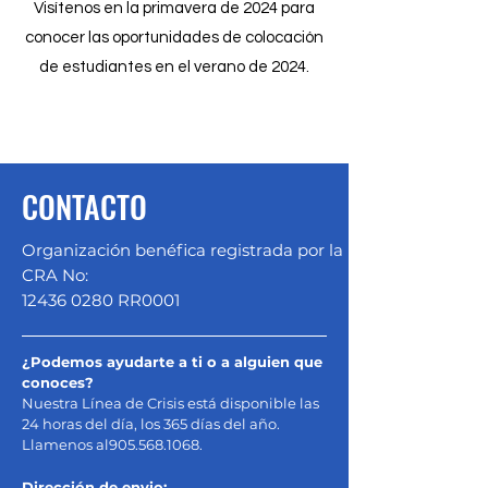
Visítenos en la primavera de 2024 para
conocer las oportunidades de colocación
de estudiantes en el verano de 2024.
CONTACTO
Organización benéfica registrada por la
CRA No:
12436 0280
RR0001
¿Podemos ayudarte a ti o a alguien que
conoces?
Nuestra Línea de Crisis está disponible las
24 horas del día, los 365 días del año.
Llamenos al
905.568.1068
.
Dirección de envio: