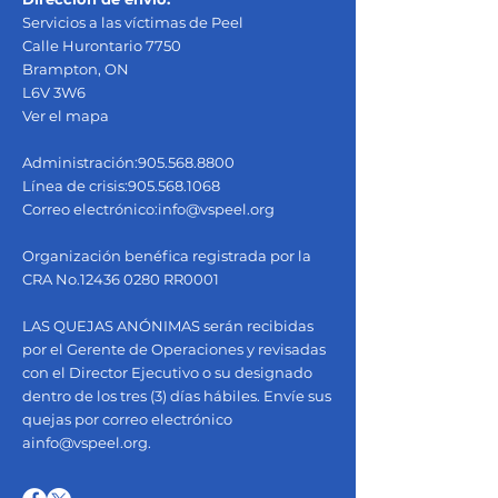
Servicios a las víctimas de Peel
Calle Hurontario 7750
Brampton, ON
L6V 3W6
Ver el mapa
Administración:
905.568.8800
Línea de crisis:
905.568.1068
Correo electrónico:
info@vspeel.org
Organización benéfica registrada por la
CRA No.12436 0280 RR0001
LAS QUEJAS ANÓNIMAS serán recibidas
por el Gerente de Operaciones y revisadas
con el Director Ejecutivo o su designado
dentro de los tres (3) días hábiles. Envíe sus
quejas por correo electrónico
a
info@vspeel.org
.