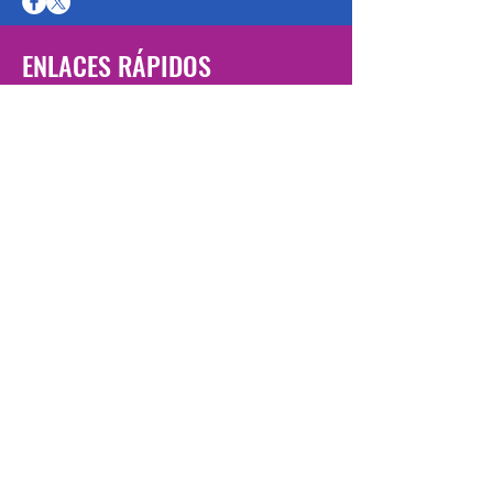
ENLACES RÁPIDOS
Página de escape
Nuestros servicios
Consigue ayuda ahora
Únete a nosotros
Iniciar sesión como voluntario
Colocaciones para estudiantes
Empleo
Oportunidades
Done ahora
Declaración de derechos de las
víctimas
Recursos adicionales
Preguntas más frecuentes
Sobre nosotros
Contáctenos
política de privacidad