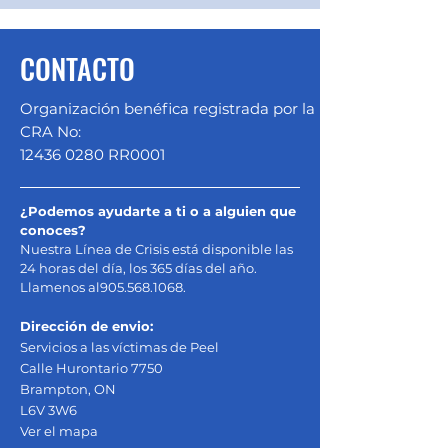
CONTACTO
Organización benéfica registrada por la
CRA No:
12436 0280
RR0001
¿Podemos ayudarte a ti o a alguien que
conoces?
Nuestra Línea de Crisis está disponible las
24 horas del día, los 365 días del año.
Llamenos al
905.568.1068
.
Dirección de envio:
Servicios a las víctimas de Peel
Calle Hurontario 7750
Brampton, ON
L6V 3W6
Ver el mapa