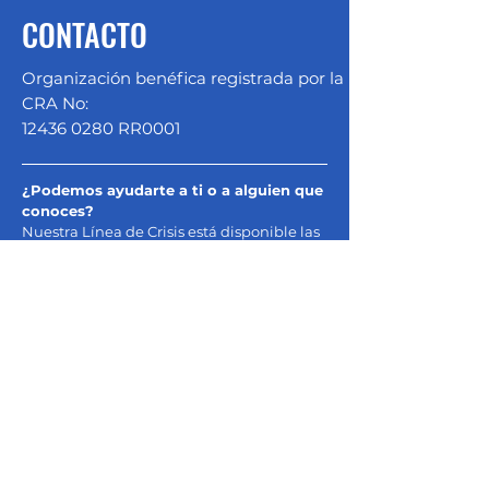
CONTACTO
Organización benéfica registrada por la
CRA No:
12436 0280
RR0001
¿Podemos ayudarte a ti o a alguien que
conoces?
Nuestra Línea de Crisis está disponible las
24 horas del día, los 365 días del año.
Llamenos al
905.568.1068
.
Dirección de envio:
Servicios a las víctimas de Peel
Calle Hurontario 7750
Brampton, ON
L6V 3W6
Ver el mapa
Administración:
905.568.8800