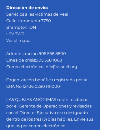
Dirección de envio:
Servicios a las víctimas de Peel
Calle Hurontario 7750
Brampton, ON
L6V 3W6
Ver el mapa
Administración:
905.568.8800
Línea de crisis:
905.568.1068
Correo electrónico:
info@vspeel.org
Organización benéfica registrada por la
CRA No.12436 0280 RR0001
LAS QUEJAS ANÓNIMAS serán recibidas
por el Gerente de Operaciones y revisadas
con el Director Ejecutivo o su designado
dentro de los tres (3) días hábiles. Envíe sus
quejas por correo electrónico
a
info@vspeel.org
.