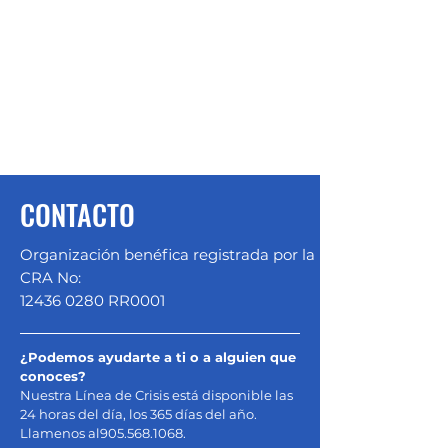
CONTACTO
Organización benéfica registrada por la
CRA No:
12436 0280
RR0001
¿Podemos ayudarte a ti o a alguien que
conoces?
Nuestra Línea de Crisis está disponible las
24 horas del día, los 365 días del año.
Llamenos al
905.568.1068
.