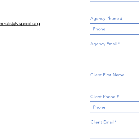
Agency Phone #
errals@vspeel.org
Agency Email
Client First Name
Client Phone #
Client Email