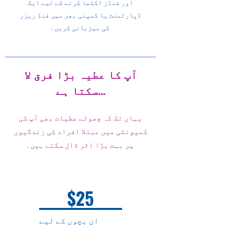
اور فنڈز اکٹھا کرنے کے لیے ایک
ڈپارٹمنٹ یا کمپنی بھر میں فنڈ ریزر
کی میزبانی کریں۔
آپ کا عطیہ بڑا فرق لا
سکتا ہے...
یہاں تک کہ چھوٹے عطیات بھی آپ کی
کمیونٹی میں مبتلا افراد کی زندگیوں
پر بہت بڑا اثر ڈال سکتے ہیں۔
$25
ان بچوں کے لیے