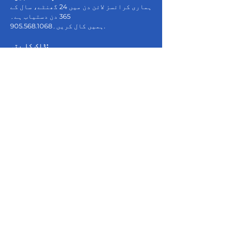
ہماری کرائسز لائن دن میں 24 گھنٹے، سال کے
365 دن دستیاب ہے۔
.
ہمیں کال کریں۔
905.568.1068
ڈاک کا پتہ:
وکٹم سروسز آف پیل
7750 ہورونٹیریو اسٹریٹ
برامپٹن، آن
L6V 3W6
نقشہ دیکھیں
انتظامیہ:
905.568.8800
بحران کی لکیر:
905.568.1068
info@vspeel.org
ای میل:
CRA رجسٹرڈ چیریٹیبل آرگنائزیشن نمبر
12436 0280
RR0001
گمنام شکایات آپریشنز مینیجر کو موصول
ہوں گی اور تین (3) کاروباری دنوں کے اندر
ایگزیکٹو ڈائریکٹر یا نامزد کے ساتھ ان
کا جائزہ لیا جائے گا۔ براہ کرم شکایات کو