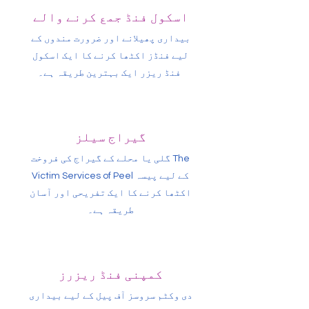
اسکول فنڈ جمع کرنے والے
بیداری پھیلانے اور ضرورت مندوں کے
لیے فنڈز اکٹھا کرنے کا ایک اسکول
فنڈ ریزر ایک بہترین طریقہ ہے۔
گیراج سیلز
گلی یا محلے کے گیراج کی فروخت The
Victim Services of Peel کے لیے پیسہ
اکٹھا کرنے کا ایک تفریحی اور آسان
طریقہ ہے۔
کمپنی فنڈ ریزرز
دی وکٹم سروسز آف پیل کے لیے بیداری