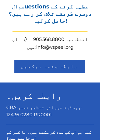
uestions عطیہ کرنے کے
سوال
دوسرے طریقے تلاش کر رہے ہیں؟
حاصل کرلیا!
انتظامیہ:
905.568.8800
// ای
info@vspeel.org
میل:
رابطہ صفحہ دیکھیں
رابطہ کریں۔
CRA رجسٹرڈ خیراتی تنظیم نمبر:
12436 0280
RR0001
کیا ہم آپ کی مدد کر سکتے ہیں، یا کسی کو
آپ جانتے ہیں؟