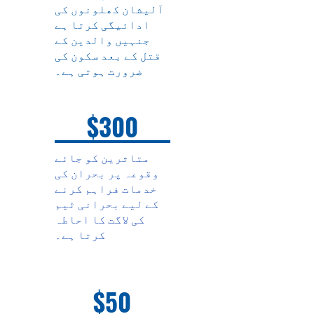
آلیشان کھلونوں کی
ادائیگی کرتا ہے
جنہیں والدین کے
قتل کے بعد سکون کی
ضرورت ہوتی ہے۔
$300
متاثرین کو جائے
وقوعہ پر بحران کی
خدمات فراہم کرنے
کے لیے بحرانی ٹیم
کی لاگت کا احاطہ
کرتا ہے۔
$50