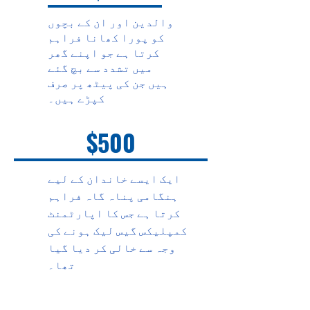
والدین اور ان کے بچوں
کو پورا کھانا فراہم
کرتا ہے جو اپنے گھر
میں تشدد سے بچ گئے
ہیں جن کی پیٹھ پر صرف
کپڑے ہیں۔
$500
ایک ایسے خاندان کے لیے
ہنگامی پناہ گاہ فراہم
کرتا ہے جس کا اپارٹمنٹ
کمپلیکس گیس لیک ہونے کی
وجہ سے خالی کر دیا گیا
تھا۔