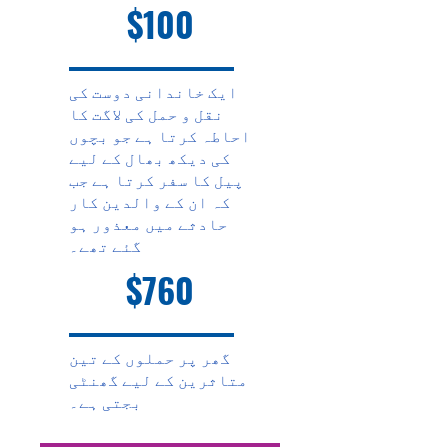
$100
ایک خاندانی دوست کی
نقل و حمل کی لاگت کا
احاطہ کرتا ہے جو بچوں
کی دیکھ بھال کے لیے
پیل کا سفر کرتا ہے جب
کہ ان کے والدین کار
حادثے میں معذور ہو
گئے تھے۔
$760
گھر پر حملوں کے تین
متاثرین کے لیے گھنٹی
بجتی ہے۔