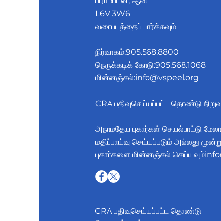
பிராம்ப்டன், ஆன்
L6V 3W6
வரைபடத்தைப் பார்க்கவும்
நிர்வாகம்:
905.568.8800
நெருக்கடிக் கோடு:
905.568.1068
மின்னஞ்சல்:
info@vspeel.org
CRA பதிவுசெய்யப்பட்ட தொண்டு நிற
அநாமதேய புகார்கள் செயல்பாட்டு மேலா
மதிப்பாய்வு செய்யப்படும் அல்லது மூன்ற
புகார்களை மின்னஞ்சல் செய்யவும்
inf
CRA பதிவுசெய்யப்பட்ட தொண்டு