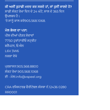
ਕੀ ਅਸੀਂ ਤੁਹਾਡੀ ਮਦਦ ਕਰ ਸਕਦੇ ਹਾਂ, ਜਾਂ ਤੁਸੀਂ ਜਾਣਦੇ ਹੋ?
ਸਾਡੀ ਸੰਕਟ ਰੇਖਾ ਦਿਨ ਦੇ 24 ਘੰਟੇ, ਸਾਲ ਦੇ 365 ਦਿਨ
ਉਪਲਬਧ ਹੈ।
'ਤੇ ਸਾਨੂੰ ਕਾਲ ਕਰੋ
905.568.1068
.
ਮੇਲ ਭੇਜਣ ਦਾ ਪਤਾ:
ਪੀਲ ਦੀਆਂ ਪੀੜਤ ਸੇਵਾਵਾਂ
7750 ਹੁਰਾਂਟਾਰੀਓ ਸਟ੍ਰੀਟ
ਬਰੈਂਪਟਨ, ਓ.ਐਨ
L6V 3W6
ਨਕਸ਼ਾ ਵੇਖੋ
ਪ੍ਰਸ਼ਾਸਨ:
905.568.8800
ਸੰਕਟ ਰੇਖਾ:
905.568.1068
ਈ - ਮੇਲ:
info@vspeel.org
CRA ਰਜਿਸਟਰਡ ਚੈਰੀਟੇਬਲ ਸੰਸਥਾ ਨੰ.12436 0280
RR0001
ਅਗਿਆਤ ਸ਼ਿਕਾਇਤਾਂ ਓਪਰੇਸ਼ਨ ਮੈਨੇਜਰ ਦੁਆਰਾ ਪ੍ਰਾਪਤ
ਕੀਤੀਆਂ ਜਾਣਗੀਆਂ ਅਤੇ ਤਿੰਨ (3) ਕਾਰੋਬਾਰੀ ਦਿਨਾਂ ਦੇ ਅੰਦਰ