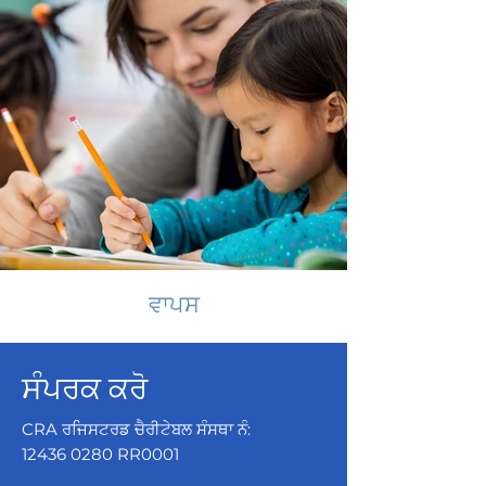
ਵਾਪਸ
ਸੰਪਰਕ ਕਰੋ
CRA ਰਜਿਸਟਰਡ ਚੈਰੀਟੇਬਲ ਸੰਸਥਾ ਨੰ:
12436 0280
RR0001